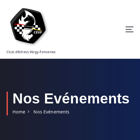
S
k
i
p
t
o
c
o
Club d'échecs Veigy-Foncenex
n
t
e
n
t
Nos Evénements
Home
Nos Evénements