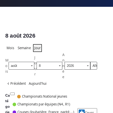
8 août 2026
Mois
Semaine
Jour
A
J
M
n
o
o
n
u
is
é
r
e
Précédent
Aujourd’hui
Ca
C
Championats National jeunes
té
a
Championats par équipes (N4, R1)
go
t
Coupes (loubatière, France, parité,…)
rie
é
Cours