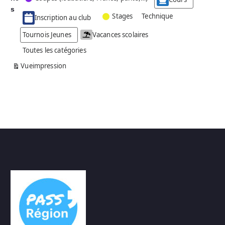
g
s
Stages
Technique
Inscription au club
o
r
Tournois Jeunes
Vacances scolaires
i
Toutes les catégories
e
s
Vue
impression
a
n
s
n
o
m