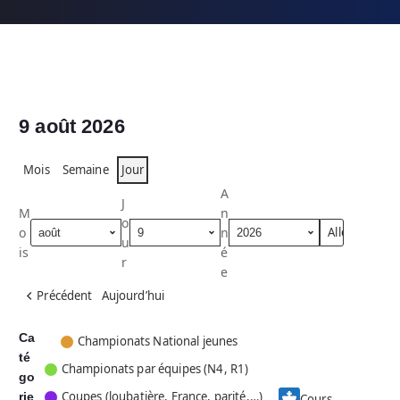
9 août 2026
Mois
Semaine
Jour
A
J
M
n
o
o
n
u
is
é
r
e
Précédent
Aujourd’hui
Ca
C
Championats National jeunes
té
a
Championats par équipes (N4, R1)
go
t
Coupes (loubatière, France, parité,…)
rie
é
Cours