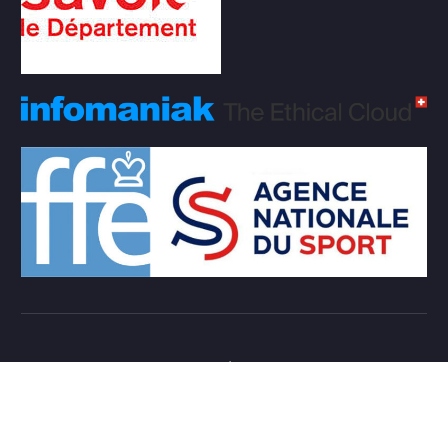
Copyright © 2026 Club d'échecs Veigy-Foncenex |
Powered by
Desert Themes
Règlement Intérieur de l’association
Login