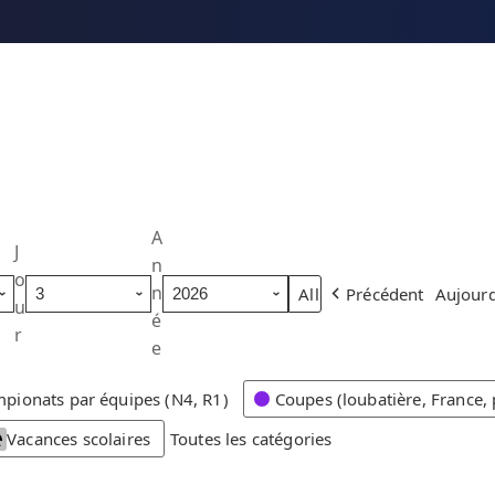
A
J
n
o
n
Précédent
Aujourd
u
é
r
e
pionats par équipes (N4, R1)
Coupes (loubatière, France, 
Vacances scolaires
Toutes les catégories