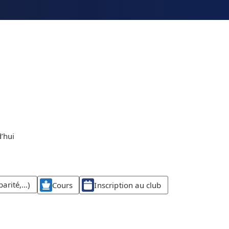
’hui
parité,…)
Cours
Inscription au club