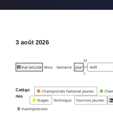
3 août 2026
M
oi
Vue en
Liste
Mois
Semaine
Jour
s
Catégo
C
Championats National jeunes
Cham
ries
a
Stages
Technique
Tournois Jeunes
t
Vue
impression
é