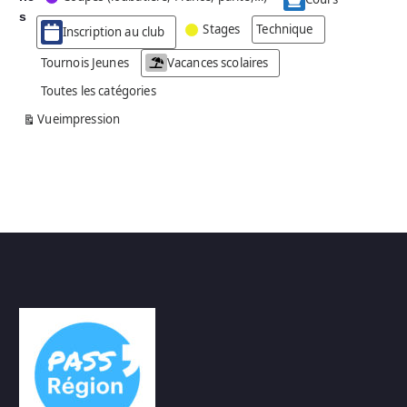
g
s
Stages
Technique
Inscription au club
o
r
Tournois Jeunes
Vacances scolaires
i
Toutes les catégories
e
s
Vue
impression
a
n
s
n
o
m