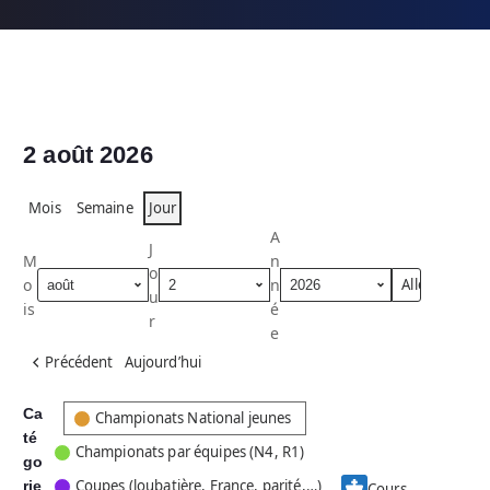
2 août 2026
Mois
Semaine
Jour
A
J
M
n
o
o
n
u
is
é
r
e
Précédent
Aujourd’hui
Ca
C
Championats National jeunes
té
a
Championats par équipes (N4, R1)
go
t
Coupes (loubatière, France, parité,…)
rie
é
Cours