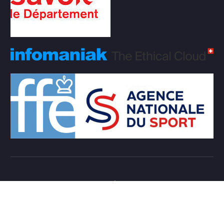
Copyright © 2026 Club d'échecs Veigy-Foncenex |
Powered by
Desert Themes
Règlement Intérieur de l’association
Login