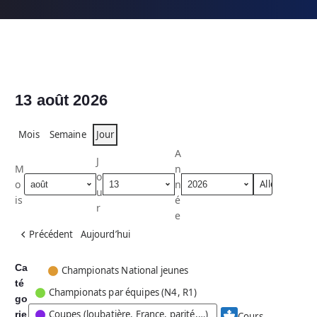
13 août 2026
Mois
Semaine
Jour
A
J
M
n
o
o
n
u
is
é
r
e
Précédent
Aujourd’hui
Ca
C
Championats National jeunes
té
a
Championats par équipes (N4, R1)
go
t
Coupes (loubatière, France, parité,…)
rie
é
Cours