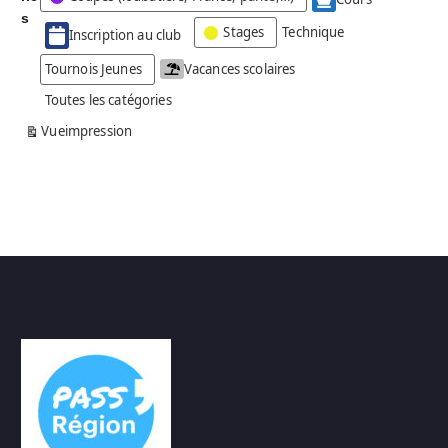
g
s
Stages
Technique
Inscription au club
o
r
Tournois Jeunes
Vacances scolaires
i
Toutes les catégories
e
s
Vue
impression
a
n
s
n
o
m