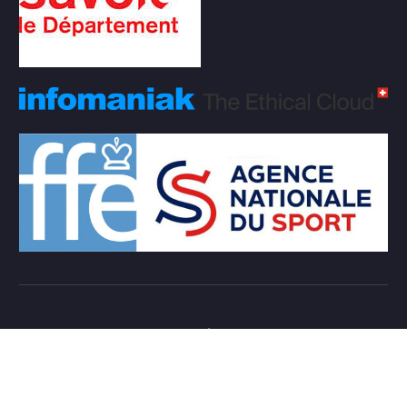
Copyright © 2026 Club d'échecs Veigy-Foncenex |
Powered by
Desert Themes
Règlement Intérieur de l’association
Login