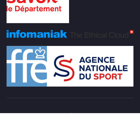
Copyright © 2026 Club d'échecs Veigy-Foncenex |
Powered by
Desert Themes
Règlement Intérieur de l’association
Login