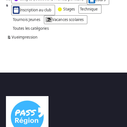
g
s
Stages
Technique
Inscription au club
o
r
Tournois Jeunes
Vacances scolaires
i
Toutes les catégories
e
s
Vue
impression
a
n
s
n
o
m