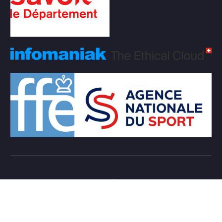
Copyright © 2026 Club d'échecs Veigy-Foncenex |
Powered by
Desert Themes
Règlement Intérieur de l’association
Login