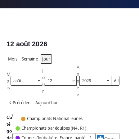
12 août 2026
Mois
Semaine
Jour
A
J
M
n
o
o
n
u
is
é
r
e
Précédent
Aujourd’hui
Ca
C
Championats National jeunes
té
a
Championats par équipes (N4, R1)
go
t
Coupes (loubatière, France, parité,…)
rie
é
Cours