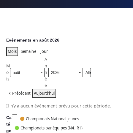
Évènements en août 2026
Mois
Semaine
Jour
A
M
n
o
n
is
é
e
Précédent
Aujourd’hui
Il n’y a aucun évènement prévu pour cette période.
Ca
C
Championats National jeunes
té
a
Championats par équipes (N4, R1)
go
t