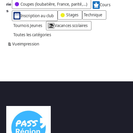
Coupes (loubatière, France, parité,…)
rie
é
Cours
g
s
Stages
Technique
Inscription au club
o
r
Tournois Jeunes
Vacances scolaires
i
Toutes les catégories
e
s
Vue
impression
a
n
s
n
o
m