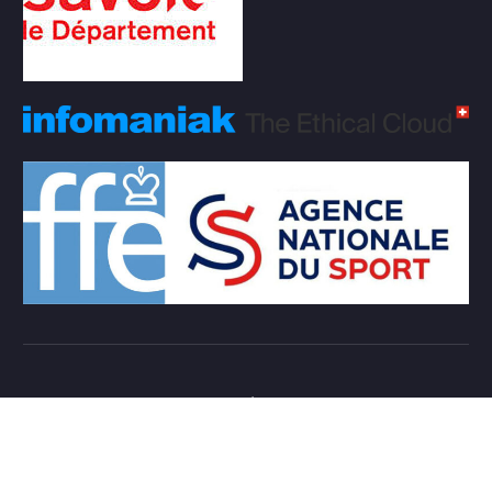
Copyright © 2026 Club d'échecs Veigy-Foncenex |
Powered by
Desert Themes
Règlement Intérieur de l’association
Login