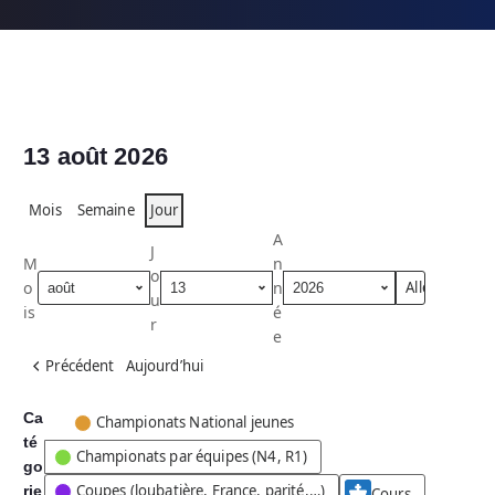
13 août 2026
Mois
Semaine
Jour
A
J
M
n
o
o
n
u
is
é
r
e
Précédent
Aujourd’hui
Ca
C
Championats National jeunes
té
a
Championats par équipes (N4, R1)
go
t
Coupes (loubatière, France, parité,…)
rie
é
Cours