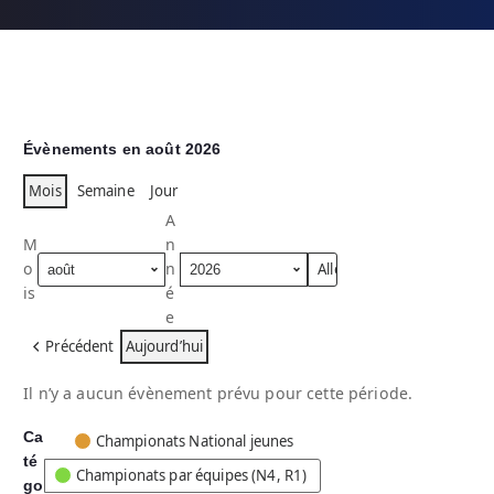
Évènements en août 2026
Mois
Semaine
Jour
A
M
n
o
n
is
é
e
Précédent
Aujourd’hui
Il n’y a aucun évènement prévu pour cette période.
Ca
C
Championats National jeunes
té
a
Championats par équipes (N4, R1)
go
t