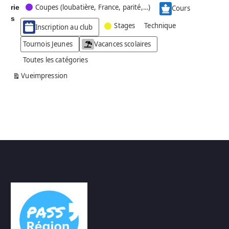
Coupes (loubatière, France, parité,…)
rie
é
Cours
g
s
Stages
Technique
Inscription au club
o
r
Tournois Jeunes
Vacances scolaires
i
Toutes les catégories
e
s
Vue
impression
a
n
s
n
o
m