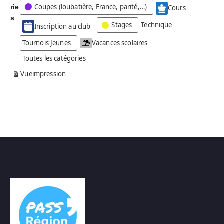
Coupes (loubatière, France, parité,…)
rie
é
Cours
g
s
Stages
Technique
Inscription au club
o
r
Tournois Jeunes
Vacances scolaires
i
Toutes les catégories
e
s
Vue
impression
a
n
s
n
o
m