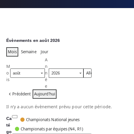
Évènements en août 2026
Mois
Semaine
Jour
A
M
n
o
n
is
é
e
Précédent
Aujourd’hui
Il n’y a aucun évènement prévu pour cette période.
Ca
C
Championats National jeunes
té
a
Championats par équipes (N4, R1)
go
t