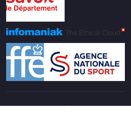
Copyright © 2026 Club d'échecs Veigy-Foncenex |
Powered by
Desert Themes
Règlement Intérieur de l’association
Login