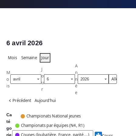
6 avril 2026
Mois
Semaine
Jour
A
J
M
n
o
o
n
u
is
é
r
e
Précédent
Aujourd’hui
Ca
C
Championats National jeunes
té
a
Championats par équipes (N4, R1)
go
t
Coupes (loubatière, France, parité,…)
rie
é
Cours