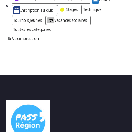
g
s
Stages
Technique
Inscription au club
o
r
Tournois Jeunes
Vacances scolaires
i
Toutes les catégories
e
s
Vue
impression
a
n
s
n
o
m