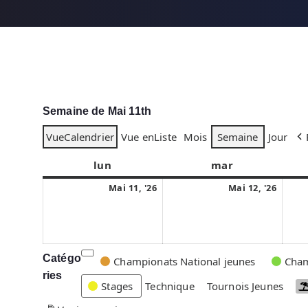
Semaine de Mai 11th
Vue
Calendrier
Vue en
Liste
Mois
Semaine
Jour
lun
l
mar
m
u
a
1
1
Mai 11, '26
Mai 12, '26
n
r
1
2
d
d
m
m
i
i
a
a
i
i
Catégo
C
Championats National jeunes
Cham
2
2
ries
a
Stages
Technique
Tournois Jeunes
0
0
t
2
2