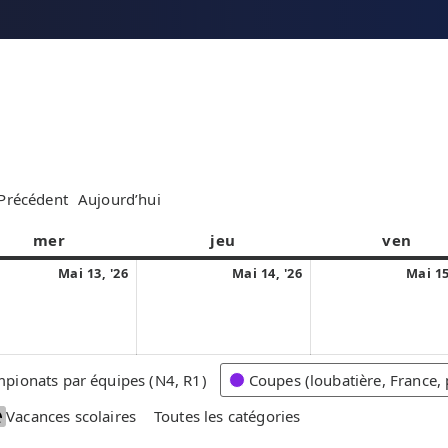
Précédent
Aujourd’hui
mer
m
jeu
j
ven
v
e
e
e
1
1
Mai 13, '26
Mai 14, '26
Mai 15
r
u
n
3
4
c
d
d
m
m
r
i
r
a
a
e
e
i
i
pionats par équipes (N4, R1)
Coupes (loubatière, France, 
d
d
2
2
i
i
Vacances scolaires
Toutes les catégories
0
0
2
2