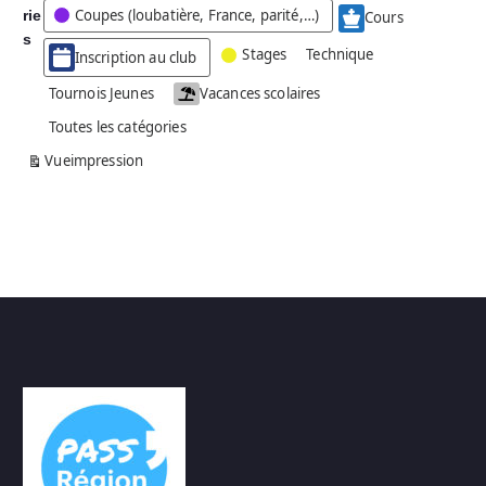
Coupes (loubatière, France, parité,…)
rie
é
Cours
g
s
Stages
Technique
Inscription au club
o
r
Tournois Jeunes
Vacances scolaires
i
Toutes les catégories
e
s
Vue
impression
a
n
s
n
o
m