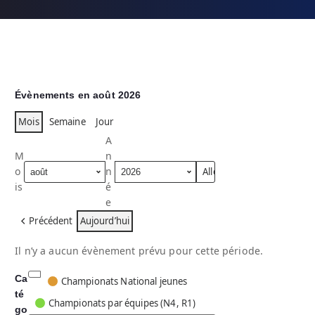
Évènements en août 2026
Mois
Semaine
Jour
A
M
n
o
n
is
é
e
Précédent
Aujourd’hui
Il n’y a aucun évènement prévu pour cette période.
Ca
C
Championats National jeunes
té
a
Championats par équipes (N4, R1)
go
t