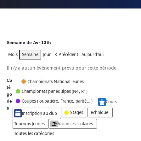
Semaine de Avr 13th
Mois
Semaine
Jour
Précédent
Aujourd’hui
Il n’y a aucun évènement prévu pour cette période.
Ca
C
Championats National jeunes
té
a
Championats par équipes (N4, R1)
go
t
Coupes (loubatière, France, parité,…)
rie
é
Cours
g
s
Stages
Technique
Inscription au club
o
r
Tournois Jeunes
Vacances scolaires
i
Toutes les catégories
e
s