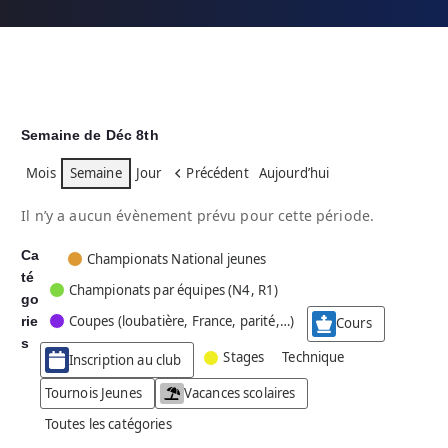
Semaine de Déc 8th
Mois
Semaine
Jour
Précédent
Aujourd’hui
Il n’y a aucun évènement prévu pour cette période.
Ca
C
Championats National jeunes
té
a
Championats par équipes (N4, R1)
go
t
Coupes (loubatière, France, parité,…)
rie
é
Cours
g
s
Stages
Technique
Inscription au club
o
r
Tournois Jeunes
Vacances scolaires
i
Toutes les catégories
e
s