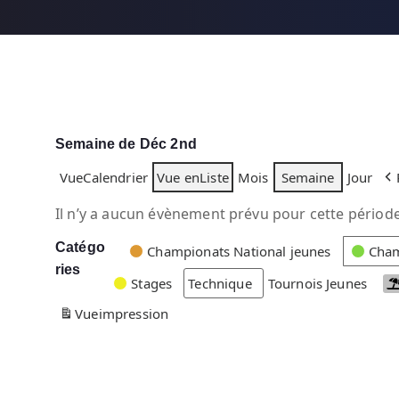
Semaine de Déc 2nd
Vue
Calendrier
Vue en
Liste
Mois
Semaine
Jour
Il n’y a aucun évènement prévu pour cette période
Catégo
C
Championats National jeunes
Cham
ries
a
Stages
Technique
Tournois Jeunes
t
Vue
impression
é
g
o
r