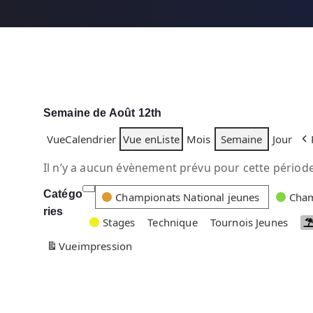
Semaine de Août 12th
Vue
Calendrier
Vue en
Liste
Mois
Semaine
Jour
Il n’y a aucun évènement prévu pour cette période
Catégo
C
Championats National jeunes
Cham
ries
a
Stages
Technique
Tournois Jeunes
t
Vue
impression
é
g
o
r