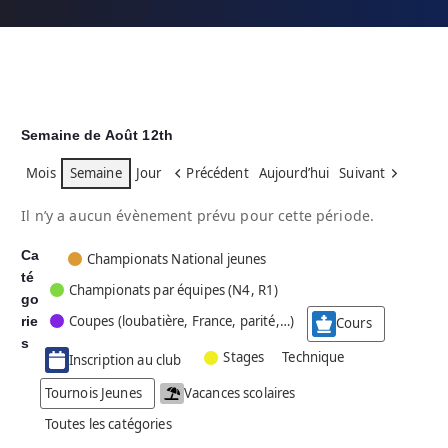
Semaine de Août 12th
Mois
Semaine
Jour
Précédent
Aujourd’hui
Suivant
Il n’y a aucun évènement prévu pour cette période.
Ca
C
Championats National jeunes
té
a
Championats par équipes (N4, R1)
go
t
Coupes (loubatière, France, parité,…)
rie
é
Cours
g
s
Stages
Technique
Inscription au club
o
r
Tournois Jeunes
Vacances scolaires
i
Toutes les catégories
e
s