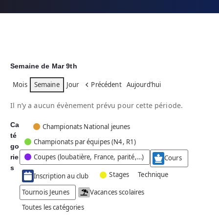
Semaine de Mar 9th
Mois
Semaine
Jour
Précédent
Aujourd’hui
Il n’y a aucun évènement prévu pour cette période.
Ca
C
Championats National jeunes
té
a
Championats par équipes (N4, R1)
go
t
Coupes (loubatière, France, parité,…)
rie
é
Cours
g
s
Stages
Technique
Inscription au club
o
r
Tournois Jeunes
Vacances scolaires
i
Toutes les catégories
e
s