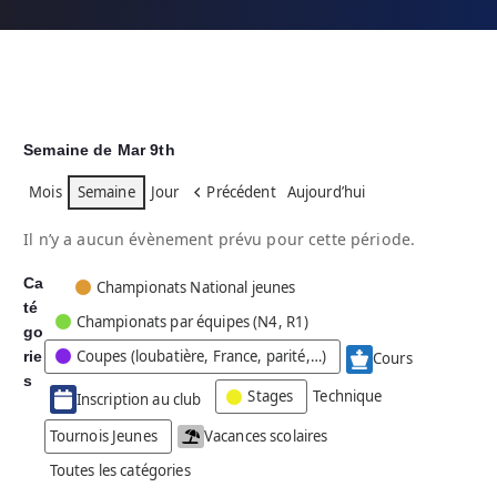
Semaine de Mar 9th
Mois
Semaine
Jour
Précédent
Aujourd’hui
Il n’y a aucun évènement prévu pour cette période.
Ca
C
Championats National jeunes
té
a
Championats par équipes (N4, R1)
go
t
Coupes (loubatière, France, parité,…)
rie
é
Cours
g
s
Stages
Technique
Inscription au club
o
r
Tournois Jeunes
Vacances scolaires
i
Toutes les catégories
e
s