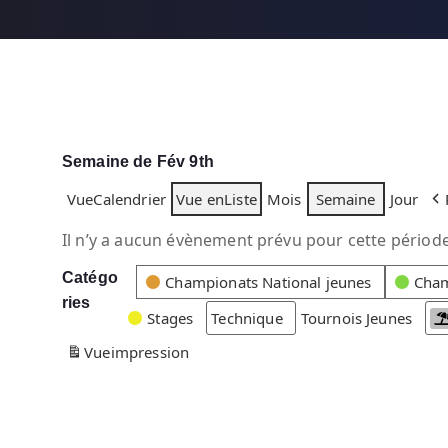
Semaine de Fév 9th
Vue
Calendrier
Vue en
Liste
Mois
Semaine
Jour
Il n’y a aucun évènement prévu pour cette période
Catégo
C
Championats National jeunes
Cham
ries
a
Stages
Technique
Tournois Jeunes
t
Vue
impression
é
g
o
r