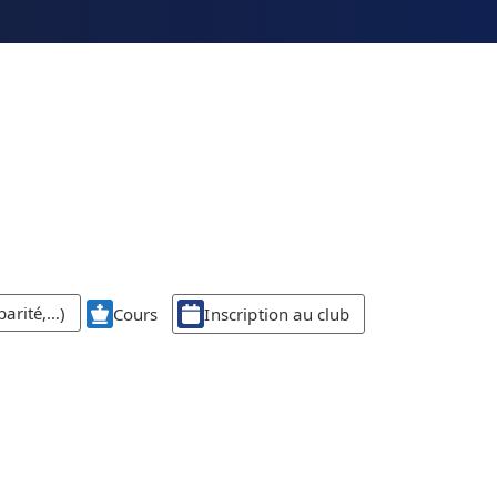
parité,…)
Cours
Inscription au club