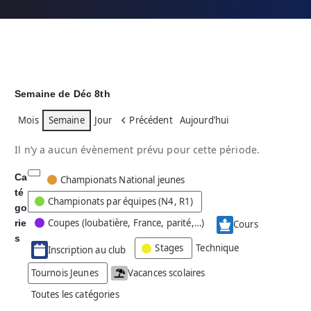
Semaine de Déc 8th
Mois
Semaine
Jour
Précédent
Aujourd’hui
Il n’y a aucun évènement prévu pour cette période.
Ca
C
Championats National jeunes
té
a
Championats par équipes (N4, R1)
go
t
Coupes (loubatière, France, parité,…)
rie
é
Cours
g
s
Stages
Technique
Inscription au club
o
r
Tournois Jeunes
Vacances scolaires
i
Toutes les catégories
e
s