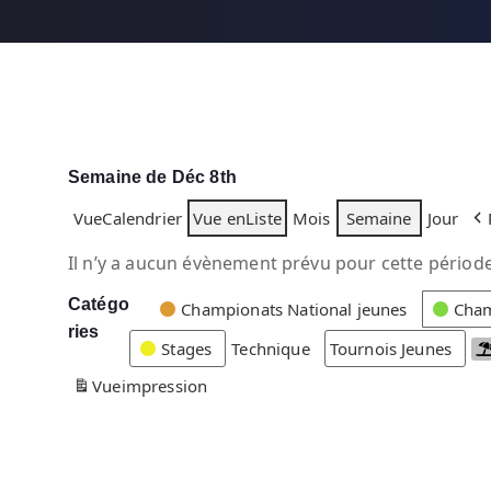
Semaine de Déc 8th
Vue
Calendrier
Vue en
Liste
Mois
Semaine
Jour
Il n’y a aucun évènement prévu pour cette période
Catégo
C
Championats National jeunes
Cham
ries
a
Stages
Technique
Tournois Jeunes
t
Vue
impression
é
g
o
r