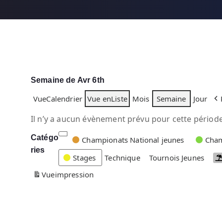
Semaine de Avr 6th
Vue
Calendrier
Vue en
Liste
Mois
Semaine
Jour
Il n’y a aucun évènement prévu pour cette période
Catégo
C
Championats National jeunes
Cham
ries
a
Stages
Technique
Tournois Jeunes
t
Vue
impression
é
g
o
r