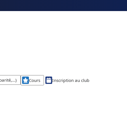
parité,…)
Cours
Inscription au club