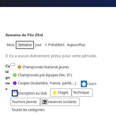
Semaine de Fév 23rd
Mois
Semaine
Jour
Précédent
Aujourd’hui
Il n’y a aucun évènement prévu pour cette période.
Ca
C
Championats National jeunes
té
a
Championats par équipes (N4, R1)
go
t
Coupes (loubatière, France, parité,…)
rie
é
Cours
g
s
Stages
Technique
Inscription au club
o
r
Tournois Jeunes
Vacances scolaires
i
Toutes les catégories
e
s