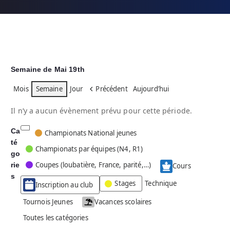
Semaine de Mai 19th
Mois
Semaine
Jour
Précédent
Aujourd’hui
Il n’y a aucun évènement prévu pour cette période.
Ca
C
Championats National jeunes
té
a
Championats par équipes (N4, R1)
go
t
Coupes (loubatière, France, parité,…)
rie
é
Cours
g
s
Stages
Technique
Inscription au club
o
r
Tournois Jeunes
Vacances scolaires
i
Toutes les catégories
e
s