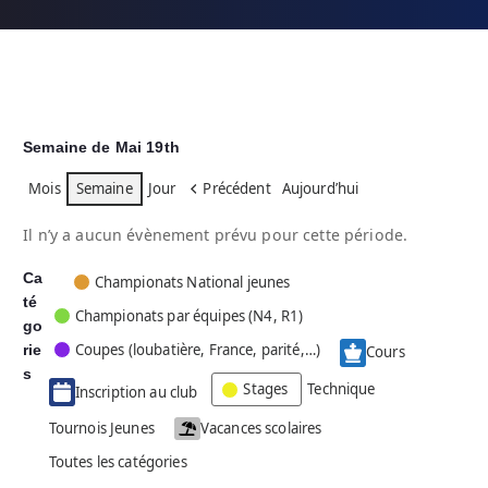
Semaine de Mai 19th
Mois
Semaine
Jour
Précédent
Aujourd’hui
Il n’y a aucun évènement prévu pour cette période.
Ca
C
Championats National jeunes
té
a
Championats par équipes (N4, R1)
go
t
Coupes (loubatière, France, parité,…)
rie
é
Cours
g
s
Stages
Technique
Inscription au club
o
r
Tournois Jeunes
Vacances scolaires
i
Toutes les catégories
e
s