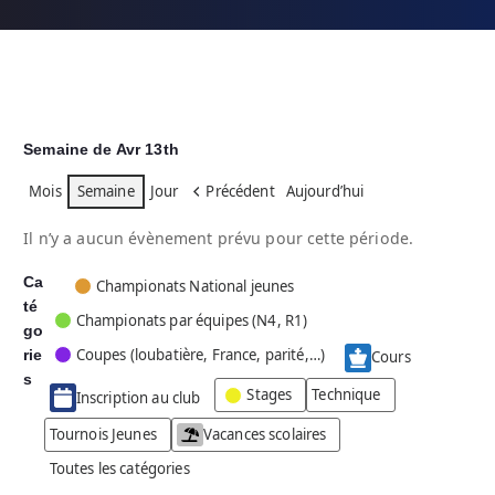
Semaine de Avr 13th
Mois
Semaine
Jour
Précédent
Aujourd’hui
Il n’y a aucun évènement prévu pour cette période.
Ca
C
Championats National jeunes
té
a
Championats par équipes (N4, R1)
go
t
Coupes (loubatière, France, parité,…)
rie
é
Cours
g
s
Stages
Technique
Inscription au club
o
r
Tournois Jeunes
Vacances scolaires
i
Toutes les catégories
e
s