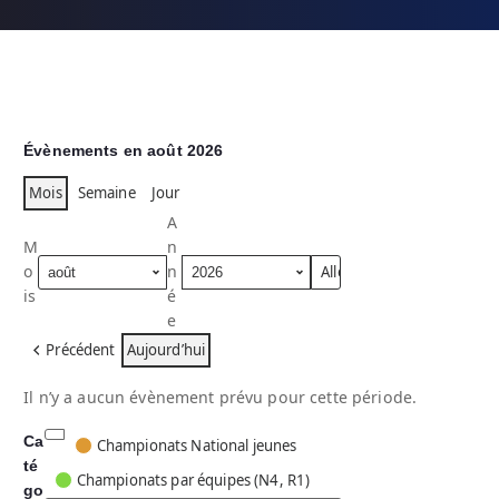
Évènements en août 2026
Mois
Semaine
Jour
A
M
n
o
n
is
é
e
Précédent
Aujourd’hui
Il n’y a aucun évènement prévu pour cette période.
Ca
C
Championats National jeunes
té
a
Championats par équipes (N4, R1)
go
t