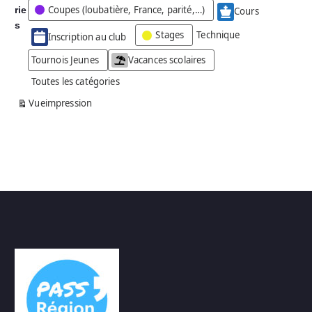
Coupes (loubatière, France, parité,…)
rie
é
Cours
g
s
Stages
Technique
Inscription au club
o
r
Tournois Jeunes
Vacances scolaires
i
Toutes les catégories
e
s
Vue
impression
a
n
s
n
o
m