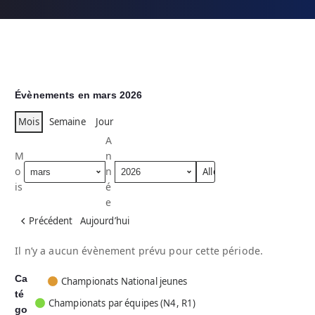
Évènements en mars 2026
Mois
Semaine
Jour
A
M
n
o
n
is
é
e
Précédent
Aujourd’hui
Il n’y a aucun évènement prévu pour cette période.
Ca
C
Championats National jeunes
té
a
Championats par équipes (N4, R1)
go
t