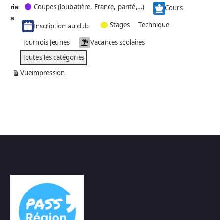
Coupes (loubatière, France, parité,…)
rie
é
Cours
g
s
Stages
Technique
Inscription au club
o
r
Tournois Jeunes
Vacances scolaires
i
Toutes les catégories
e
s
Vue
impression
a
n
s
n
o
m