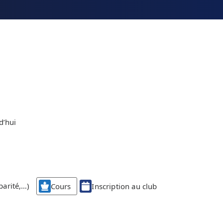
d’hui
parité,…)
Cours
Inscription au club