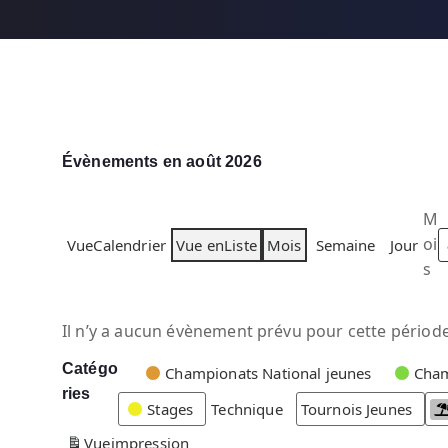
Évènements en août 2026
M
oi
Vue
Calendrier
Vue en
Liste
Mois
Semaine
Jour
s
Il n’y a aucun évènement prévu pour cette période
Catégo
C
Championats National jeunes
Cham
ries
a
Stages
Technique
Tournois Jeunes
t
Vue
impression
é