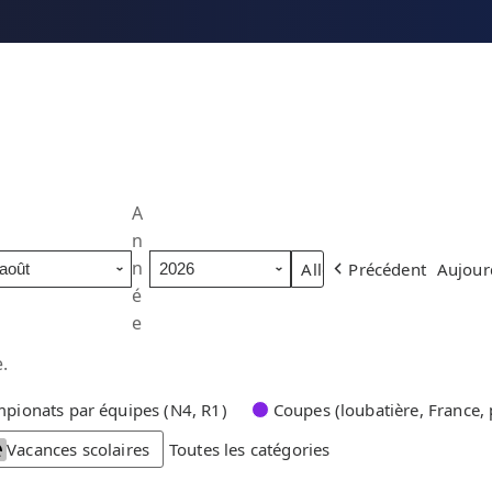
A
n
n
Précédent
Aujour
é
e
.
pionats par équipes (N4, R1)
Coupes (loubatière, France, 
Vacances scolaires
Toutes les catégories