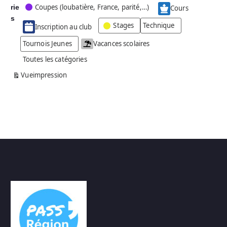
Coupes (loubatière, France, parité,…)
rie
é
Cours
g
s
Stages
Technique
Inscription au club
o
r
Tournois Jeunes
Vacances scolaires
i
Toutes les catégories
e
s
Vue
impression
a
n
s
n
o
m