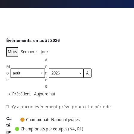
Évènements en août 2026
Mois
Semaine
Jour
A
M
n
o
n
is
é
e
Précédent
Aujourd’hui
Il n’y a aucun évènement prévu pour cette période.
Ca
C
Championats National jeunes
té
a
Championats par équipes (N4, R1)
go
t