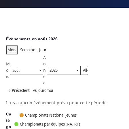
Évènements en août 2026
Mois
Semaine
Jour
A
M
n
o
n
is
é
e
Précédent
Aujourd’hui
Il n’y a aucun évènement prévu pour cette période.
Ca
C
Championats National jeunes
té
a
Championats par équipes (N4, R1)
go
t