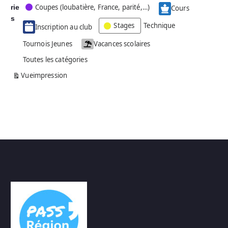
Coupes (loubatière, France, parité,…)
rie
é
Cours
g
s
Stages
Technique
Inscription au club
o
r
Tournois Jeunes
Vacances scolaires
i
Toutes les catégories
e
s
Vue
impression
a
n
s
n
o
m