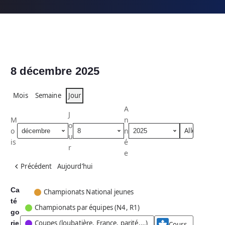
8 décembre 2025
Mois
Semaine
Jour
A
J
M
n
o
o
n
u
is
é
r
e
Précédent
Aujourd’hui
Ca
C
Championats National jeunes
té
a
Championats par équipes (N4, R1)
go
t
Coupes (loubatière, France, parité,…)
rie
é
Cours