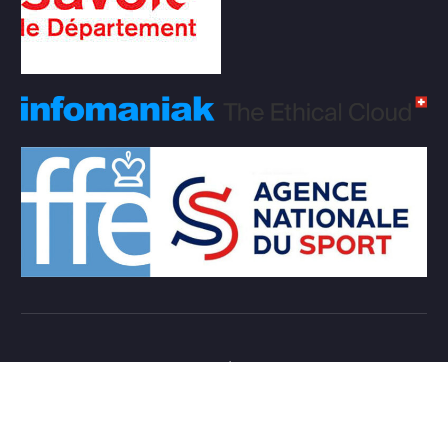
Copyright © 2026 Club d'échecs Veigy-Foncenex |
Powered by
Desert Themes
Règlement Intérieur de l’association
Login