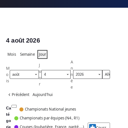
4 août 2026
Mois
Semaine
Jour
A
J
M
n
o
o
n
u
is
é
r
e
Précédent
Aujourd’hui
Ca
C
Championats National jeunes
té
a
Championats par équipes (N4, R1)
go
t
Coupes (loubatière, France, parité,…)
rie
é
Cours