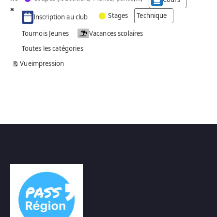
g
s
Stages
Technique
Inscription au club
o
r
Tournois Jeunes
Vacances scolaires
i
Toutes les catégories
e
s
Vue
impression
a
n
s
n
o
m