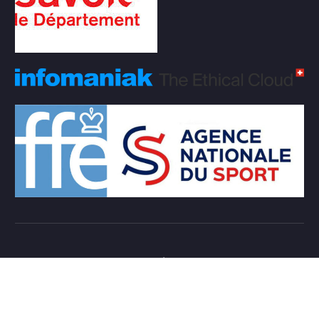
Copyright © 2026 Club d'échecs Veigy-Foncenex |
Powered by
Desert Themes
Règlement Intérieur de l’association
Login