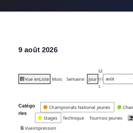
9 août 2026
M
oi
Vue en
Liste
Mois
Semaine
Jour
s
Catégo
C
Championats National jeunes
Cham
ries
a
Stages
Technique
Tournois Jeunes
t
Vue
impression
é