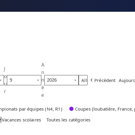
A
J
n
o
n
Précédent
Aujourd
u
é
r
e
pionats par équipes (N4, R1)
Coupes (loubatière, France, 
Vacances scolaires
Toutes les catégories