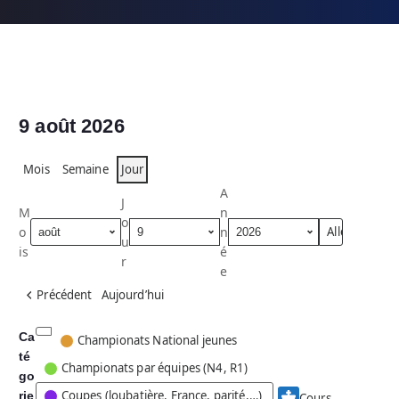
9 août 2026
Mois
Semaine
Jour
A
J
M
n
o
o
n
u
is
é
r
e
Précédent
Aujourd’hui
Ca
C
Championats National jeunes
té
a
Championats par équipes (N4, R1)
go
t
Coupes (loubatière, France, parité,…)
rie
é
Cours