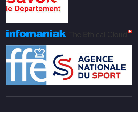
Copyright © 2026 Club d'échecs Veigy-Foncenex |
Powered by
Desert Themes
Règlement Intérieur de l’association
Login