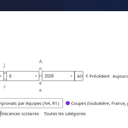
A
J
n
o
n
Précédent
Aujourd
u
é
r
e
pionats par équipes (N4, R1)
Coupes (loubatière, France, 
Vacances scolaires
Toutes les catégories