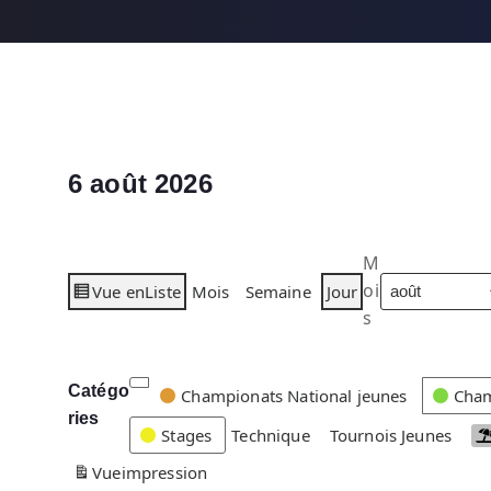
6 août 2026
M
oi
Vue en
Liste
Mois
Semaine
Jour
s
Catégo
C
Championats National jeunes
Cham
ries
a
Stages
Technique
Tournois Jeunes
t
Vue
impression
é