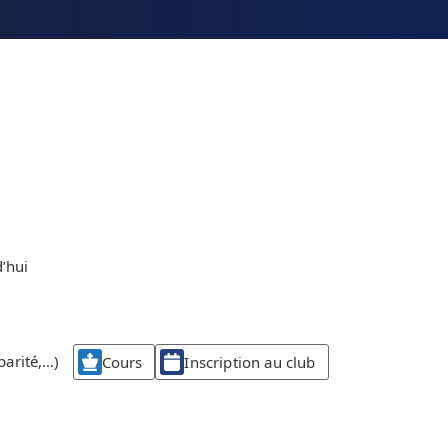
’hui
parité,…)
Cours
Inscription au club