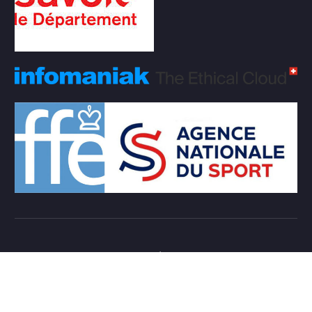
Copyright © 2026 Club d'échecs Veigy-Foncenex |
Powered by
Desert Themes
Règlement Intérieur de l’association
Login