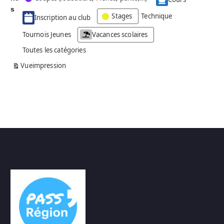
g
s
Stages
Technique
Inscription au club
o
r
Tournois Jeunes
Vacances scolaires
i
Toutes les catégories
e
s
Vue
impression
a
n
s
n
o
m