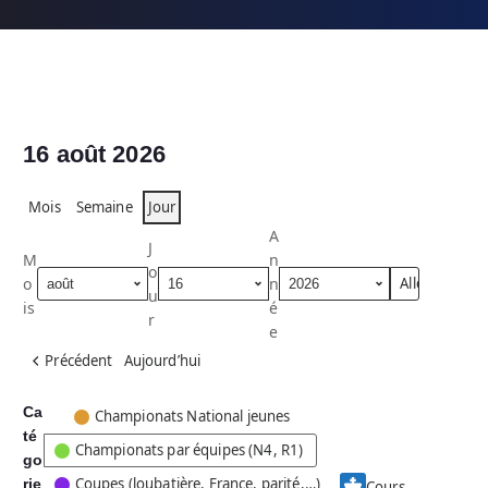
16 août 2026
Mois
Semaine
Jour
A
J
M
n
o
o
n
u
is
é
r
e
Précédent
Aujourd’hui
Ca
C
Championats National jeunes
té
a
Championats par équipes (N4, R1)
go
t
Coupes (loubatière, France, parité,…)
rie
é
Cours