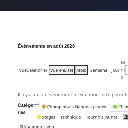
Évènements en août 2026
M
oi
Vue
Calendrier
Vue en
Liste
Mois
Semaine
Jour
s
Il n’y a aucun évènement prévu pour cette période
Catégo
C
Championats National jeunes
Cham
ries
a
Stages
Technique
Tournois Jeunes
t
Vue
impression
é