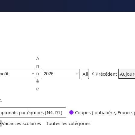
A
n
n
Précédent
Aujour
é
e
.
pionats par équipes (N4, R1)
Coupes (loubatière, France, 
Vacances scolaires
Toutes les catégories