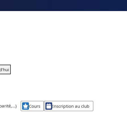
d’hui
parité,…)
Cours
Inscription au club