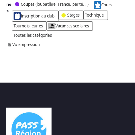
Coupes (loubatière, France, parité,…)
rie
é
Cours
g
s
Stages
Technique
Inscription au club
o
r
Tournois Jeunes
Vacances scolaires
i
Toutes les catégories
e
s
Vue
impression
a
n
s
n
o
m