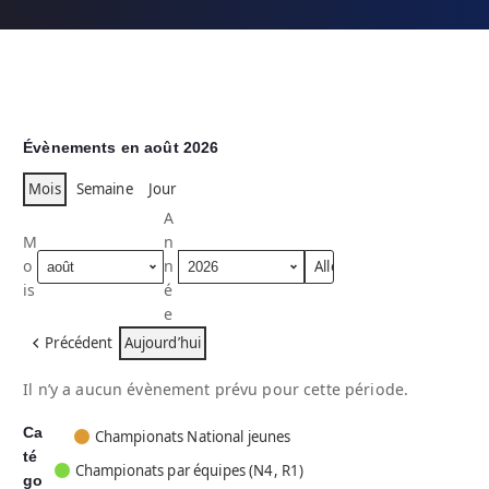
Évènements en août 2026
Mois
Semaine
Jour
A
M
n
o
n
is
é
e
Précédent
Aujourd’hui
Il n’y a aucun évènement prévu pour cette période.
Ca
C
Championats National jeunes
té
a
Championats par équipes (N4, R1)
go
t