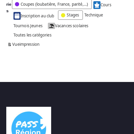
Coupes (loubatière, France, parité,…)
rie
é
Cours
g
s
Stages
Technique
Inscription au club
o
r
Tournois Jeunes
Vacances scolaires
i
Toutes les catégories
e
s
Vue
impression
a
n
s
n
o
m