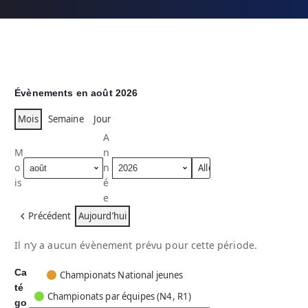
Évènements en août 2026
Mois
Semaine
Jour
A
M
n
o
n
is
é
e
Précédent
Aujourd’hui
Il n’y a aucun évènement prévu pour cette période.
Ca
C
Championats National jeunes
té
a
Championats par équipes (N4, R1)
go
t