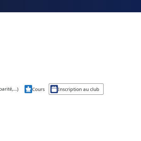
parité,…)
Cours
Inscription au club