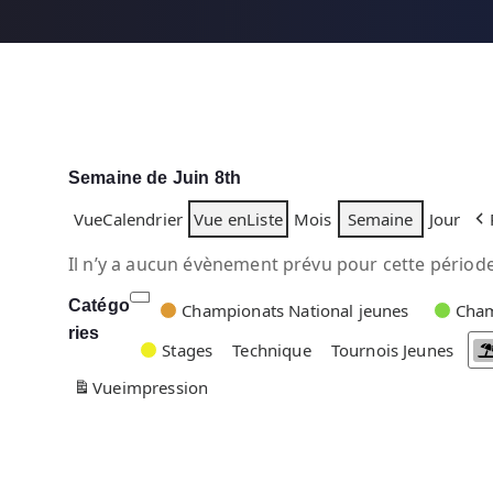
Semaine de Juin 8th
Vue
Calendrier
Vue en
Liste
Mois
Semaine
Jour
Il n’y a aucun évènement prévu pour cette période
Catégo
C
Championats National jeunes
Cham
ries
a
Stages
Technique
Tournois Jeunes
t
Vue
impression
é
g
o
r