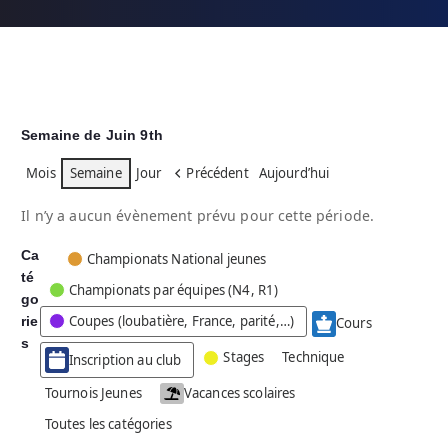
Semaine de Juin 9th
Mois
Semaine
Jour
Précédent
Aujourd’hui
Il n’y a aucun évènement prévu pour cette période.
Ca
C
Championats National jeunes
té
a
Championats par équipes (N4, R1)
go
t
Coupes (loubatière, France, parité,…)
rie
é
Cours
g
s
Stages
Technique
Inscription au club
o
r
Tournois Jeunes
Vacances scolaires
i
Toutes les catégories
e
s