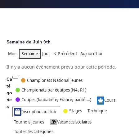
Semaine de Juin 9th
Mois
Semaine
Jour
Précédent
Aujourd’hui
Il n’y a aucun évènement prévu pour cette période.
Ca
C
Championats National jeunes
té
a
Championats par équipes (N4, R1)
go
t
Coupes (loubatière, France, parité,…)
rie
é
Cours
g
s
Stages
Technique
Inscription au club
o
r
Tournois Jeunes
Vacances scolaires
i
Toutes les catégories
e
s