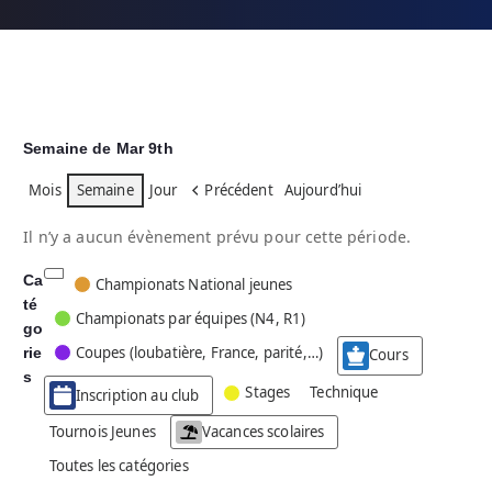
Semaine de Mar 9th
Mois
Semaine
Jour
Précédent
Aujourd’hui
Il n’y a aucun évènement prévu pour cette période.
Ca
C
Championats National jeunes
té
a
Championats par équipes (N4, R1)
go
t
Coupes (loubatière, France, parité,…)
rie
é
Cours
g
s
Stages
Technique
Inscription au club
o
r
Tournois Jeunes
Vacances scolaires
i
Toutes les catégories
e
s