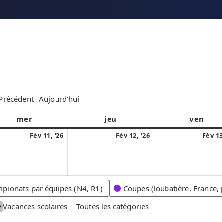
Précédent
Aujourd’hui
mer
m
jeu
j
ven
v
e
e
e
1
1
Fév 11, '26
Fév 12, '26
Fév 13
r
u
n
1
2
c
d
d
f
f
r
i
r
é
é
e
e
v
v
pionats par équipes (N4, R1)
Coupes (loubatière, France, 
d
d
r
r
i
i
Vacances scolaires
Toutes les catégories
i
i
e
e