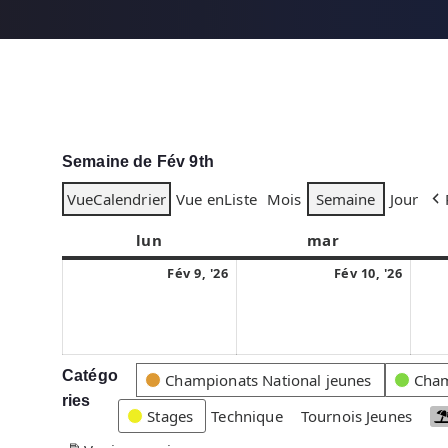
Semaine de Fév 9th
Vue
Calendrier
Vue en
Liste
Mois
Semaine
Jour
lun
l
mar
m
u
a
9
1
Fév 9, '26
Fév 10, '26
n
r
f
0
d
d
é
f
i
i
v
é
r
v
Catégo
C
Championats National jeunes
Cham
i
r
ries
a
Stages
Technique
Tournois Jeunes
e
i
t
r
e