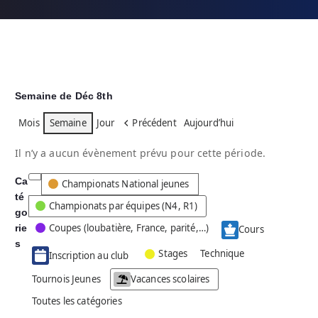
Semaine de Déc 8th
Mois
Semaine
Jour
Précédent
Aujourd’hui
Il n’y a aucun évènement prévu pour cette période.
Ca
C
Championats National jeunes
té
a
Championats par équipes (N4, R1)
go
t
Coupes (loubatière, France, parité,…)
rie
é
Cours
g
s
Stages
Technique
Inscription au club
o
r
Tournois Jeunes
Vacances scolaires
i
Toutes les catégories
e
s