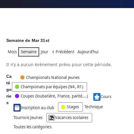
Semaine de Mar 31st
Mois
Semaine
Jour
Précédent
Aujourd’hui
Il n’y a aucun évènement prévu pour cette période.
Ca
C
Championats National jeunes
té
a
Championats par équipes (N4, R1)
go
t
Coupes (loubatière, France, parité,…)
rie
é
Cours
g
s
Stages
Technique
Inscription au club
o
r
Tournois Jeunes
Vacances scolaires
i
Toutes les catégories
e
s